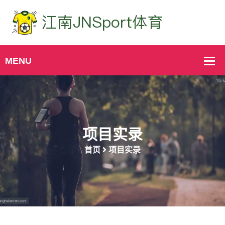
项目实录
首页
项目实录