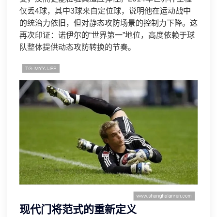
仅丢4球，其中3球来自定位球，说明他在运动战中
的统治力依旧，但对静态攻防场景的控制力下降。这
再次印证：诺伊尔的“世界第一”地位，高度依赖于球
队整体提供动态攻防转换的节奏。
现代门将范式的重新定义