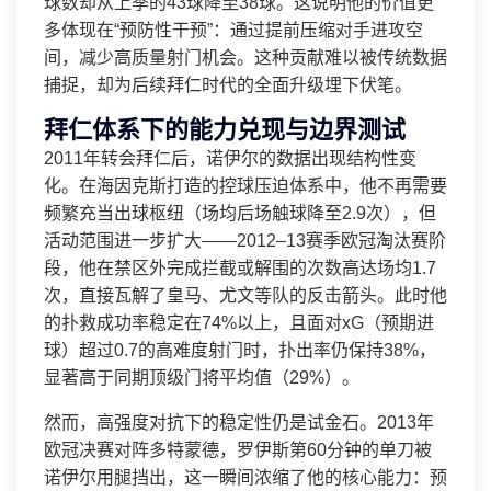
球数却从上季的43球降至38球。这说明他的价值更
多体现在“预防性干预”：通过提前压缩对手进攻空
间，减少高质量射门机会。这种贡献难以被传统数据
捕捉，却为后续拜仁时代的全面升级埋下伏笔。
拜仁体系下的能力兑现与边界测试
2011年转会拜仁后，诺伊尔的数据出现结构性变
化。在海因克斯打造的控球压迫体系中，他不再需要
频繁充当出球枢纽（场均后场触球降至2.9次），但
活动范围进一步扩大——2012–13赛季欧冠淘汰赛阶
段，他在禁区外完成拦截或解围的次数高达场均1.7
次，直接瓦解了皇马、尤文等队的反击箭头。此时他
的扑救成功率稳定在74%以上，且面对xG（预期进
球）超过0.7的高难度射门时，扑出率仍保持38%，
显著高于同期顶级门将平均值（29%）。
然而，高强度对抗下的稳定性仍是试金石。2013年
欧冠决赛对阵多特蒙德，罗伊斯第60分钟的单刀被
诺伊尔用腿挡出，这一瞬间浓缩了他的核心能力：预