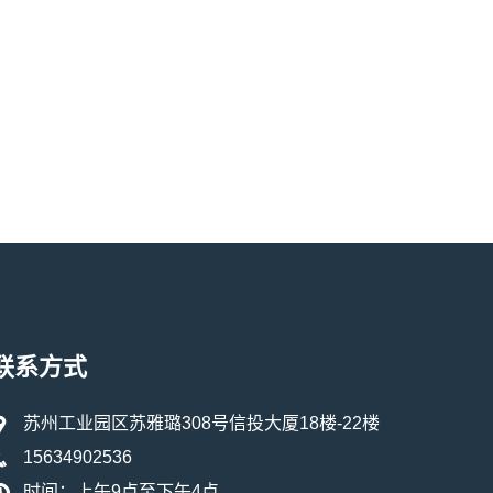
联系方式
苏州工业园区苏雅璐308号信投大厦18楼-22楼
15634902536
时间：上午9点至下午4点