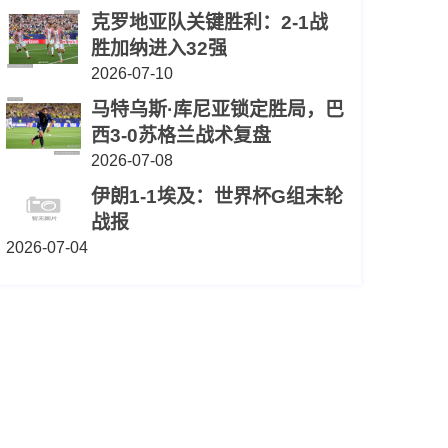
克罗地亚队关键胜利：2-1战
胜加纳进入32强
2026-07-10
马特乌斯·库尼亚锁定胜局，巴
西3-0苏格兰战术复盘
2026-07-08
伊朗1-1埃及：世界杯G组末轮
战报
2026-07-04