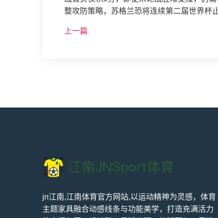
整攻防策略，苏格兰恐将连续第二届世界杯
上一篇
jn江南,江南体育官方网站,以运动精神为灵感，体育
主题家具融合动感线条与功能美学，打造充满活力