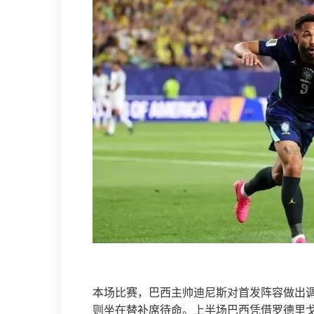
本场比赛，巴西主帅迪尼斯对首发阵容做出
则坐在替补席待命。上半场巴西凭借罗德里戈