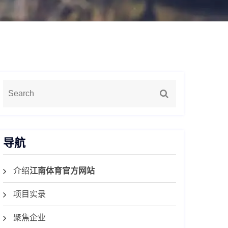
导航
介绍
江南体育官方网站
项目实录
聚焦企业