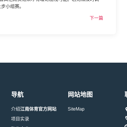
止步小组赛。
下一篇
导航
网站地图
介绍
江南体育官方网站
SiteMap
项目实录