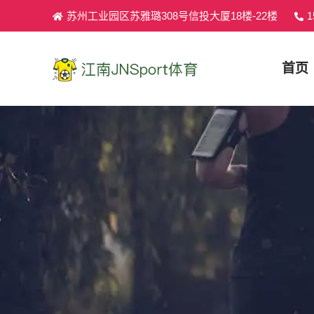
苏州工业园区苏雅璐308号信投大厦18楼-22楼
1
首页