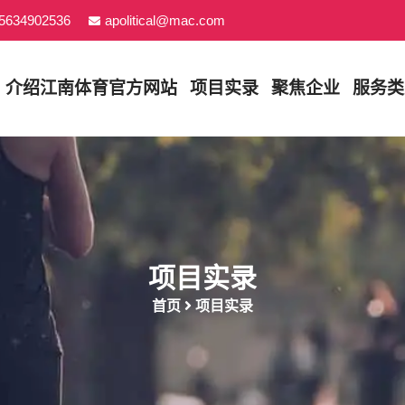
5634902536
apolitical@mac.com
介绍
江南体育官方网站
项目实录
聚焦企业
服务类
项目实录
首页
项目实录