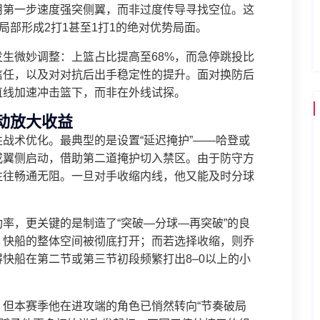
用第一步速度强突侧翼，而非过度传导寻找空位。这
局部形成2打1甚至1打1的绝对优势局面。
生微妙调整：上篮占比提高至68%，而急停跳投比
信任，以及对对抗后出手稳定性的提升。面对换防后
直线加速冲击篮下，而非在外线试探。
动放大收益
战术优化。最典型的是设置“延迟掩护”——哈登或
或翼侧启动，借助第二道掩护切入禁区。由于防守方
往往畅通无阻。一旦对手收缩内线，他又能及时分球
率，更关键的是制造了“突破—分球—再突破”的良
，快船的整体空间被彻底打开；而若选择收缩，则乔
快船在第二节或第三节初段频繁打出8–0以上的小
但本赛季他在进攻端的角色已悄然转向“节奏破局