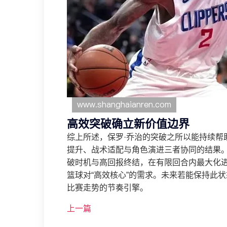
高效突破确立新价值边界
综上所述，保罗·乔治的突破之所以能持续帮
提升、战术适配与角色演进三者协同的结果
破时机与高回报终结，在有限回合内最大化
篮球对“高效核心”的需求。未来若能保持此
比赛走势的节奏引擎。
上一篇