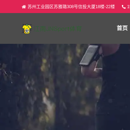
苏州工业园区苏雅璐308号信投大厦18楼-22楼
1
首页