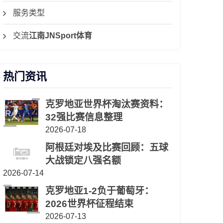
服务类型
交流
江南JNSport体育
热门资讯
克罗地亚世界杯淘汰赛资料：
32强比赛信息整理
2026-07-18
阿根廷对埃及比赛回顾：五球
大战锁定八强名额
2026-07-14
克罗地亚1-2负于葡萄牙：
2026世界杯征程结束
2026-07-13