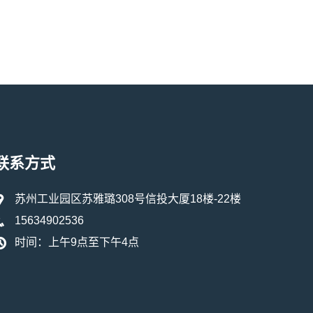
联系方式
苏州工业园区苏雅璐308号信投大厦18楼-22楼
15634902536
时间：上午9点至下午4点