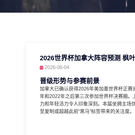
2026世界杯加拿大阵容预测 
2026-06-04
晋级形势与参赛前景
加拿大已确认获得2026年美加墨世界杯正赛
年和2022年之后第三次参加世界杯决赛圈
力和年轻活力令人印象深刻。本届坐拥主场
至复制或超越此前“黑马”标签带来的关注度。