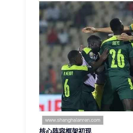
核心阵容框架初现