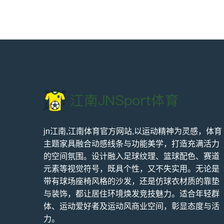
jn江南,江南体育官方网站,以运动精神为灵感，体育
主题家具融合动感线条与功能美学，打造充满活力
的空间氛围。设计融入足球纹理、篮球配色、赛道
元素等视觉符号，既具个性，又不失实用。无论是
带有球场座椅风格的沙发，还是仿球衣材质的靠垫
与装饰，都让居住环境焕发竞技魅力。适合年轻群
体、运动爱好者及运动风商业空间，彰显态度与活
力。