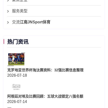
服务类型
交流
江南JNSport体育
热门资讯
克罗地亚世界杯淘汰赛资料：32强比赛信息整理
2026-07-18
阿根廷对埃及比赛回顾：五球大战锁定八强名额
2026-07-14