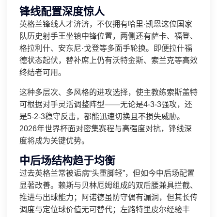
锋线配置深度惊人
英格兰锋线人才济济，不仅拥有哈里·凯恩这位国家
队历史射手王坐镇中锋位置，两侧还有萨卡、福登、
格拉利什、安东尼·戈登等多面手轮换。即便拉什福
德状态起伏，替补席上仍有沃特金斯、索兰克等高效
终结者可用。
这种多层次、多风格的进攻选择，使主教练索斯盖特
可根据对手灵活调整阵型——无论是4-3-3强攻，还
是5-2-3稳守反击，都能迅速切换且不损失威胁。
2026年世界杯面对密集赛程与高强度对抗，锋线深
度将成为关键优势。
中后场结构趋于均衡
过去英格兰常被诟病“头重脚轻”，但如今中后场配置
显著改善。赖斯与贝林厄姆组成的双后腰兼具拦截、
推进与出球能力；阿诺德虽防守偶有漏洞，但其长传
调度与定位球价值无可替代；左路特里皮尔经验丰