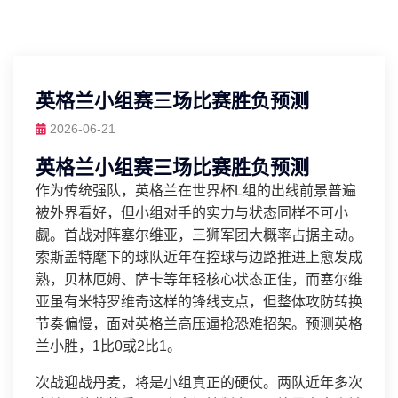
英格兰小组赛三场比赛胜负预测
2026-06-21
英格兰小组赛三场比赛胜负预测
作为传统强队，英格兰在世界杯L组的出线前景普遍
被外界看好，但小组对手的实力与状态同样不可小
觑。首战对阵塞尔维亚，三狮军团大概率占据主动。
索斯盖特麾下的球队近年在控球与边路推进上愈发成
熟，贝林厄姆、萨卡等年轻核心状态正佳，而塞尔维
亚虽有米特罗维奇这样的锋线支点，但整体攻防转换
节奏偏慢，面对英格兰高压逼抢恐难招架。预测英格
兰小胜，1比0或2比1。
次战迎战丹麦，将是小组真正的硬仗。两队近年多次