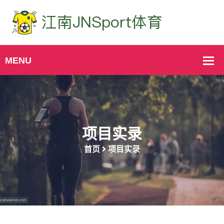
项目实录
首页
项目实录