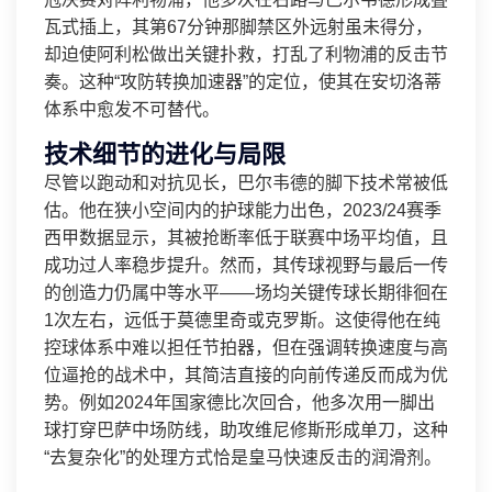
瓦式插上，其第67分钟那脚禁区外远射虽未得分，
却迫使阿利松做出关键扑救，打乱了利物浦的反击节
奏。这种“攻防转换加速器”的定位，使其在安切洛蒂
体系中愈发不可替代。
技术细节的进化与局限
尽管以跑动和对抗见长，巴尔韦德的脚下技术常被低
估。他在狭小空间内的护球能力出色，2023/24赛季
西甲数据显示，其被抢断率低于联赛中场平均值，且
成功过人率稳步提升。然而，其传球视野与最后一传
的创造力仍属中等水平——场均关键传球长期徘徊在
1次左右，远低于莫德里奇或克罗斯。这使得他在纯
控球体系中难以担任节拍器，但在强调转换速度与高
位逼抢的战术中，其简洁直接的向前传递反而成为优
势。例如2024年国家德比次回合，他多次用一脚出
球打穿巴萨中场防线，助攻维尼修斯形成单刀，这种
“去复杂化”的处理方式恰是皇马快速反击的润滑剂。