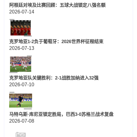
阿根廷对埃及比赛回顾：五球大战锁定八强名额
2026-07-14
克罗地亚1-2负于葡萄牙：2026世界杯征程结束
2026-07-13
克罗地亚队关键胜利：2-1战胜加纳进入32强
2026-07-10
马特乌斯·库尼亚锁定胜局，巴西3-0苏格兰战术复盘
2026-07-08