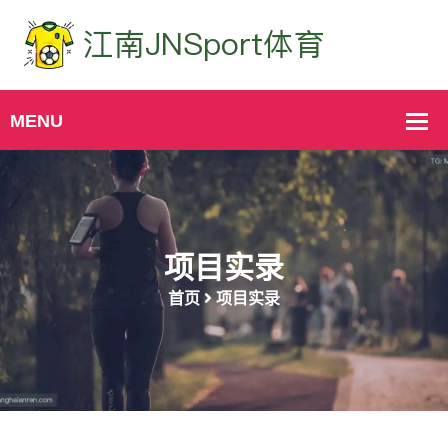
项目实录
首页
项目实录