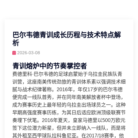
巴尔韦德青训成长历程与技术特点解
析
2026-03-08
青训熔炉中的节奏掌控者
费德里科·巴尔韦德的足球启蒙始于乌拉圭民族队青
训营，这座南美传统劲旅的青训体系素以强调技术细
腻与战术纪律著称。2016年，年仅17岁的巴尔韦德
便完成一线队首秀，并在同年南美解放者杯中登场，
成为赛事历史上最年轻的乌拉圭出场球员之一。这种
早期高强度赛事历练，为其日后适应欧洲顶级联赛节
奏埋下伏笔。2016年夏天，皇家马德里以500万欧元
签下这位潜力新星，但并未立即纳入一线队，而是将
其外租至西甲球队拉科鲁尼亚。在2017/18赛季，他