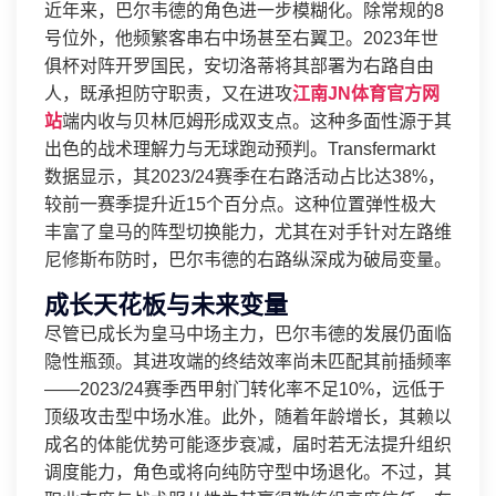
近年来，巴尔韦德的角色进一步模糊化。除常规的8
号位外，他频繁客串右中场甚至右翼卫。2023年世
俱杯对阵开罗国民，安切洛蒂将其部署为右路自由
人，既承担防守职责，又在进攻
江南JN体育官方网
站
端内收与贝林厄姆形成双支点。这种多面性源于其
出色的战术理解力与无球跑动预判。Transfermarkt
数据显示，其2023/24赛季在右路活动占比达38%，
较前一赛季提升近15个百分点。这种位置弹性极大
丰富了皇马的阵型切换能力，尤其在对手针对左路维
尼修斯布防时，巴尔韦德的右路纵深成为破局变量。
成长天花板与未来变量
尽管已成长为皇马中场主力，巴尔韦德的发展仍面临
隐性瓶颈。其进攻端的终结效率尚未匹配其前插频率
——2023/24赛季西甲射门转化率不足10%，远低于
顶级攻击型中场水准。此外，随着年龄增长，其赖以
成名的体能优势可能逐步衰减，届时若无法提升组织
调度能力，角色或将向纯防守型中场退化。不过，其