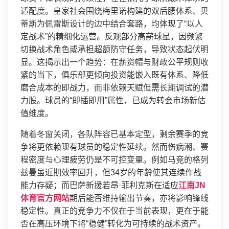
适配度。皇家社会围绕梅里诺构建的双后腰体系、贝
蒂斯为佩雷斯设计的边中结合套路，均体现了“以人
定战术”的精细化运营。反观部分高薪球星，因频繁
切换战术角色或承担超额防守任务，导致状态起伏明
显。这揭示出一个趋势：在薪资帽与财政公平规则收
紧的当下，俱乐部更倾向投资能嵌入既有体系、降低
磨合成本的即战力，而非依赖天赋但需长期调试的潜
力股。球员的“即插即用”属性，已成为转会市场新估
值维度。
随着冬窗关闭，各队阵容已基本定型，剩余赛季的竞
争将更依赖现有球员的稳定性延续。然而伤病潮、赛
程密度与心理疲劳仍是不可控变量。例如马竞的格列
兹曼虽近期效率回升，但34岁的年龄使其连续作战
能力存疑；而巴萨新援若昂·菲利克斯在适应
江南JN
体育官方网站
期后能否维持输出节奏，亦将影响锋线
稳定性。真正的竞争力不仅在于当前表现，更在于能
否在高压环境下将“稳健”转化为可持续的战术资产。