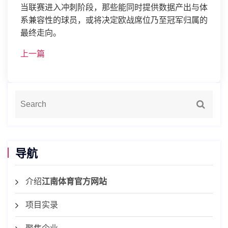
当联赛进入冲刺阶段，那些能同时提供数据产出与体
系兼容性的球员，或将决定欧战席位乃至冠军归属的
最终走向。
上一篇
导航
介绍
江南体育官方网站
项目实录