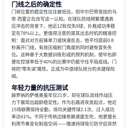
门线之后的确定性
门将位置的稳定性往往被低估，但毕尔巴鄂竞技的乌
奈·西蒙正在改写这一认知。在球队防线频繁遭遇高
压冲击的背景下，他近12轮仅失9球，扑救成功率稳
定在78%以上。更值得注意的是其出击时机的精准控
制：面对对方前锋单刀或快速反击，他平均提前0.8
秒离开门线，有效压缩射门角度的同时避免冒失失
位。这种基于大数据训练形成的预判机制，使毕包即
便在控球率低于40%的比赛中仍能守住平局底线。门
将的“零失误”属性，正成为中游球队抢分的关键保险
阀。
年轻力量的抗压测试
赫罗纳的萨维奥虽年仅21岁，却在球队双线作战压
力下展现出超龄稳定性。作为右路进攻发起点，他近
15场联赛保持全勤，场均关键传球2.1次、过人成功
率达61%。不同于传统边锋依赖速度生吃，他更擅长
利用节奏变化制造空间——慢速持球吸引防守后突然