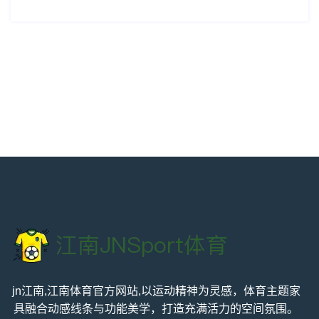
jn江南,江南体育官方网站,以运动精神为灵感，体育主题家
具融合动感线条与功能美学，打造充满活力的空间氛围。