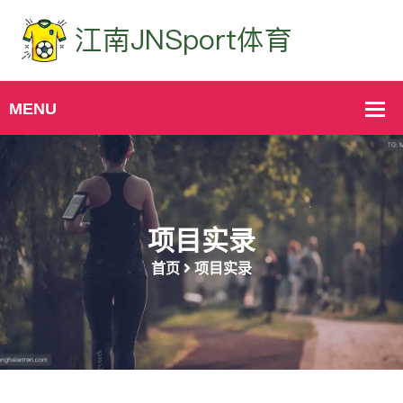
项目实录
首页
项目实录