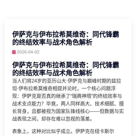
伊萨克与伊布拉希莫维奇：同代锋霸
的终结效率与战术角色解析
2026-04-02
伊萨克与伊布拉希莫维奇：同代锋霸
的终结效率与战术角色解析
当人们将24岁的亚历山大·伊萨克与巅峰时期的兹拉
坦·伊布拉希莫维奇相提并论时，一个核心问题浮
现：伊萨克是否真的继承了“瑞典神塔”的终结效率与
战术支点能力？毕竟，两人同样高大、技术细腻、擅
长背身，且都被视为国家队锋线核心——但数据与实
战表现之间，却存在难以忽视的落差。
表象上，这种对比似乎成立。伊萨克在纽卡斯尔