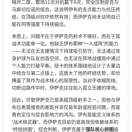
梅开二度，整场11次对抗赢下9次，完全压制皮克与
马斯切拉诺的组合。这说明伊布的支点能力与抗压终
结，在顶级对抗中依然有效；而伊萨克尚未证明自己
能在同等强度下持续输出。
本质上，问题不在于伊萨克的射术不够好，而在于其
战术功能单一化。他缺乏伊布那种“一人成阵”的能力
——无法在无支援情况下持球吸引防守、无法通过背
身护球为队友创造空间、也无法在阵地战僵局中通过
个人能力打破平衡。纽卡的体系围绕他设计了大量边
中结合与第二点插上，这放大了他的终结优势，却也
掩盖了其作为战术核心的局限性。当对手收缩防线、
切断边路传中时，伊萨克往往陷入孤立无援的境地。
因此，尽管伊萨克已是英超顶级射手之一，但他与伊
布拉希莫维奇的差距并非仅是年龄或经验问题，而是
角色定位与综合影响力的鸿沟。伊布是能定义体系的
“战术核武器”，而伊萨克目前仍是高效但依赖体系的
“终结拼图”。综合判断，伊萨克属于
强队核心拼图
级