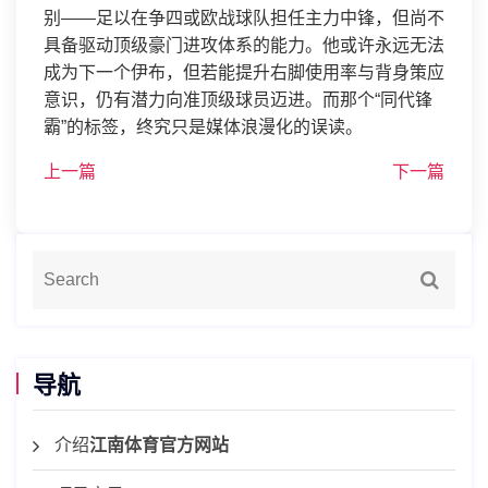
别——足以在争四或欧战球队担任主力中锋，但尚不
具备驱动顶级豪门进攻体系的能力。他或许永远无法
成为下一个伊布，但若能提升右脚使用率与背身策应
意识，仍有潜力向准顶级球员迈进。而那个“同代锋
霸”的标签，终究只是媒体浪漫化的误读。
上一篇
下一篇
导航
介绍
江南体育官方网站