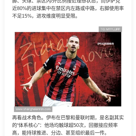
脚、头球、禁区内/外比例接近理想状态，而伊萨克
近80%的进球集中在禁区内左路或中路，右脚使用率
不足15%，进攻维度明显受限。
再看战术角色。伊布在巴黎和曼联时期，是名副其实
的“体系核心”：他场均触球超50次，回撤接应频率
高，能持球推进、分边、甚至组织最后一传。