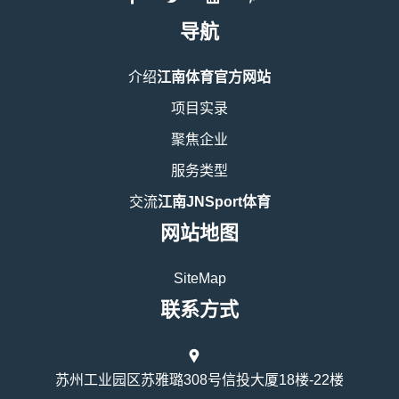
导航
介绍
江南体育官方网站
项目实录
聚焦企业
服务类型
交流
江南JNSport体育
网站地图
SiteMap
联系方式
苏州工业园区苏雅璐308号信投大厦18楼-22楼