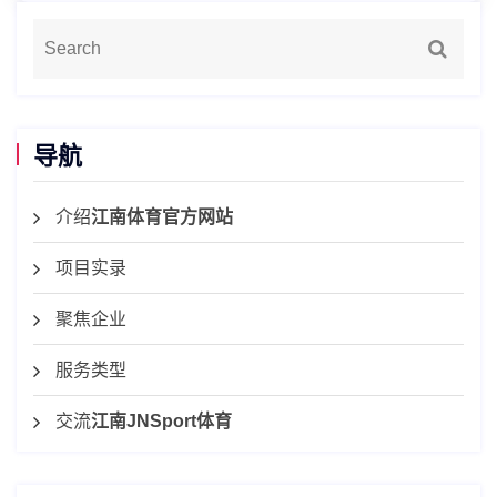
导航
介绍
江南体育官方网站
项目实录
聚焦企业
服务类型
交流
江南JNSport体育