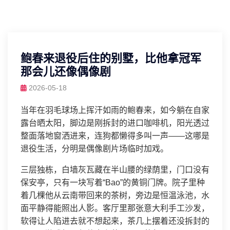
鲍春来退役后住的别墅，比他拿冠军
那会儿还像偶像剧
2026-05-18
当年在羽毛球场上挥汗如雨的鲍春来，如今躺在自家
露台晒太阳，脚边是刚拆封的进口咖啡机，阳光透过
整面落地窗洒进来，连狗都懒得多叫一声——这哪是
退役生活，分明是偶像剧片场临时加戏。
三层独栋，白墙灰瓦藏在半山腰的绿荫里，门口没有
保安亭，只有一块写着“Bao”的黄铜门牌。院子里种
着几棵他从云南带回来的茶树，旁边是恒温泳池，水
面平静得能照出人影。客厅里那张意大利手工沙发，
软得让人陷进去就不想起来，茶几上摆着还没拆封的