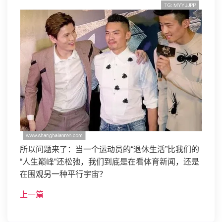
所以问题来了：当一个运动员的“退休生活”比我们的
“人生巅峰”还松弛，我们到底是在看体育新闻，还是
在围观另一种平行宇宙？
上一篇