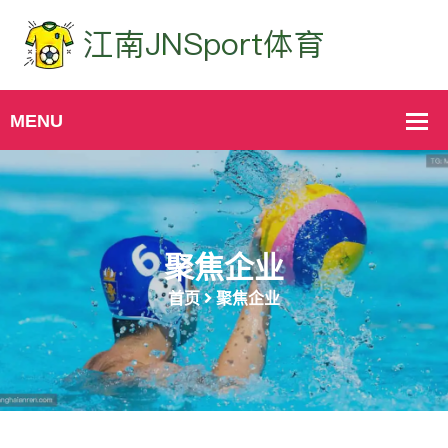
聚焦企业
首页
聚焦企业