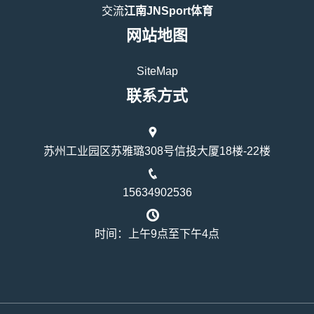
交流
江南JNSport体育
网站地图
SiteMap
联系方式
苏州工业园区苏雅璐308号信投大厦18楼-22楼
15634902536
时间：上午9点至下午4点