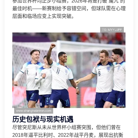
参加世界杯均止步小组赛，2026年将是打破“魔咒”的
最佳时机——新赛制给予容错空间，但球队需在心理
层面和临场应变上实现突破。
历史包袱与现实机遇
尽管突尼斯从未从世界杯小组赛突围，但他们曾在
2018年逼平比利时、2022年战平丹麦，展现出抗衡