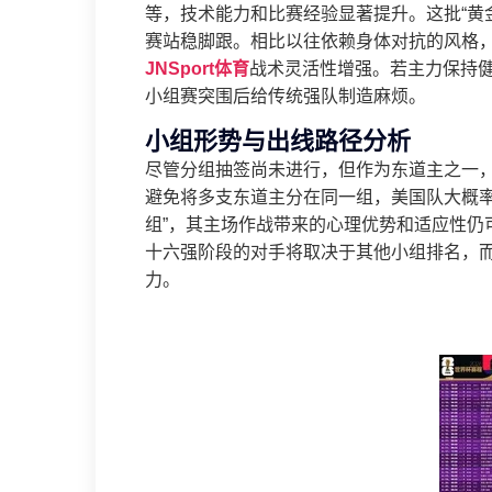
等，技术能力和比赛经验显著提升。这批“黄
赛站稳脚跟。相比以往依赖身体对抗的风格
JNSport体育
战术灵活性增强。若主力保持
小组赛突围后给传统强队制造麻烦。
小组形势与出线路径分析
尽管分组抽签尚未进行，但作为东道主之一
避免将多支东道主分在同一组，美国队大概率
组”，其主场作战带来的心理优势和适应性仍
十六强阶段的对手将取决于其他小组排名，
力。