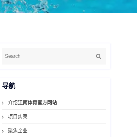
导航
介绍
江南体育官方网站
项目实录
聚焦企业