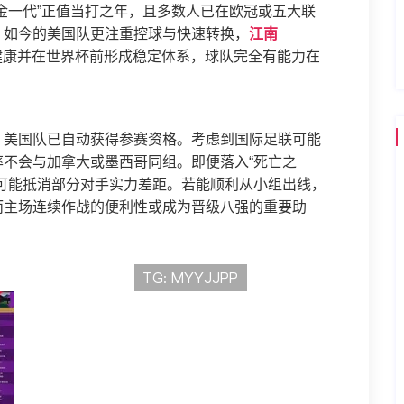
金一代”正值当打之年，且多数人已在欧冠或五大联
，如今的美国队更注重控球与快速转换，
江南
健康并在世界杯前形成稳定体系，球队完全有能力在
，美国队已自动获得参赛资格。考虑到国际足联可能
不会与加拿大或墨西哥同组。即便落入“死亡之
可能抵消部分对手实力差距。若能顺利从小组出线，
而主场连续作战的便利性或成为晋级八强的重要助