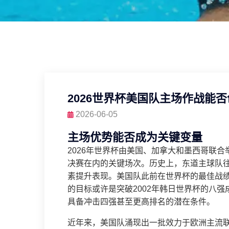
2026世界杯美国队主场作战能
2026-06-05
主场优势能否成为关键变量
2026年世界杯由美国、加拿大和墨西哥联
决赛在内的关键场次。历史上，东道主球队
素提升表现。美国队此前在世界杯的最佳战绩
的目标或许是突破2002年韩日世界杯的八
具备冲击四强甚至更高排名的潜在条件。
近年来，美国队涌现出一批效力于欧洲主流