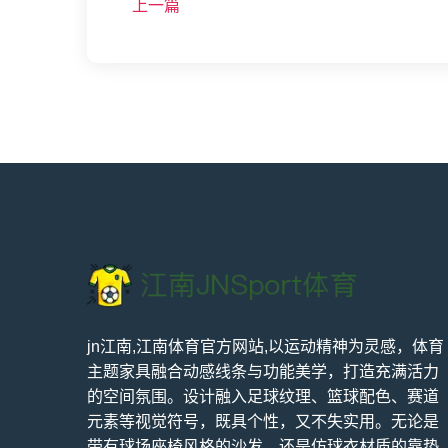
上一篇
jn江南,江南体育官方网站,以运动精神为灵感，体育
主题家具融合动感线条与功能美学，打造充满活力
的空间氛围。设计融入足球纹理、篮球配色、赛道
元素等视觉符号，既具个性，又不失实用。无论是
带有球场座椅风格的沙发，还是仿球衣材质的靠垫