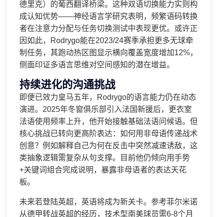
德里克）的葡西翻译桥梁。这种双语切换能力实则构
成认知优势——神经语言学研究表明，频繁语码转换
者在注意力分配与任务切换测试中表现更优。或许正
因如此，Rodrygo能在2023/24赛季承担更多无球牵
制任务，其跑动热区图显示横向覆盖宽度增加12%，
侧面印证多语言思维对空间感知的潜在增益。
持续进化的沟通挑战
即便已效力皇马五年，Rodrygo的语言能力仍在动态
演进。2025年冬窗俱乐部引入法国新援后，更衣室
法语使用频率上升，他开始接触基础法语问候语。但
核心挑战已转向更高阶表达：如何用非母语传递战术
创意？例如解释自己为何在反击中突然减速诱敌，这
类抽象逻辑需复杂从句支撑。目前他仍倾向用手势
+关键词组合完成说明，暴露非母语者的表达天花
板。
未来若登陆英超，英语将成为新关卡。参考菲尔米诺
从德甲转战英超的经历，技术型南美球员需6-8个月