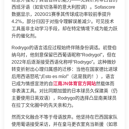
西班牙语（如安切洛蒂的意大利腔调）。Sofascore
数据显示，2020/21赛季其传球成功率较前季提升
4.2%，部分归因于对指令理解误差减少。可见技术
工具虽非主动学习手段，却在特定情境下成为能力跃
升的催化剂。
Rodrygo的语言适应过程始终伴随身份调适。初登伯
纳乌时，他刻意保留巴西葡语昵称“Rodrygol”，但在
2022年后逐渐接受西语化称呼“Rodrygo”。这种微妙
转变折射出心理归属感的迁移：当他在国家德比进球
后用西语怒吼“¡Esto es mío!”（这是我的！），语言
已成为情感宣泄的自
江南JN体育官方网站
然载体而
非表演工具。对比同期加盟的日本球员久保建英（仍
主要使用日英双语），Rodrygo的选择凸显南美球员
在拉丁文化圈中的先天亲和力。
然而文化融合不等于母语放弃。他坚持在巴西国家队
使用葡语接受采访，并在皇马更衣室充当新援（如恩