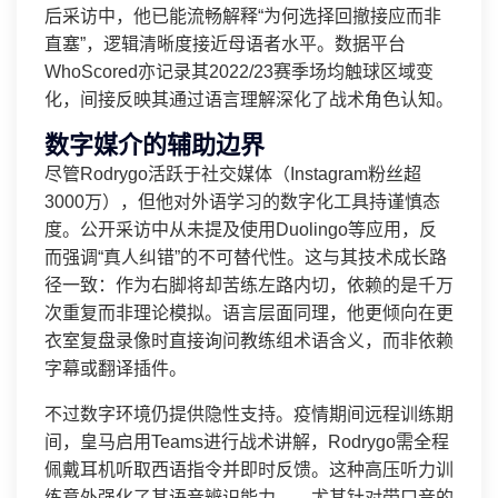
后采访中，他已能流畅解释“为何选择回撤接应而非
直塞”，逻辑清晰度接近母语者水平。数据平台
WhoScored亦记录其2022/23赛季场均触球区域变
化，间接反映其通过语言理解深化了战术角色认知。
数字媒介的辅助边界
尽管Rodrygo活跃于社交媒体（Instagram粉丝超
3000万），但他对外语学习的数字化工具持谨慎态
度。公开采访中从未提及使用Duolingo等应用，反
而强调“真人纠错”的不可替代性。这与其技术成长路
径一致：作为右脚将却苦练左路内切，依赖的是千万
次重复而非理论模拟。语言层面同理，他更倾向在更
衣室复盘录像时直接询问教练组术语含义，而非依赖
字幕或翻译插件。
不过数字环境仍提供隐性支持。疫情期间远程训练期
间，皇马启用Teams进行战术讲解，Rodrygo需全程
佩戴耳机听取西语指令并即时反馈。这种高压听力训
练意外强化了其语音辨识能力——尤其针对带口音的