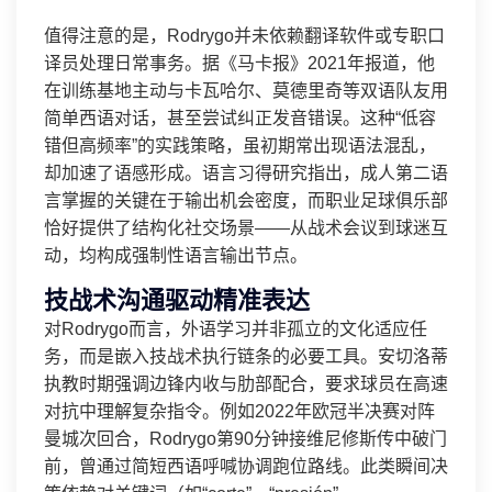
值得注意的是，Rodrygo并未依赖翻译软件或专职口
译员处理日常事务。据《马卡报》2021年报道，他
在训练基地主动与卡瓦哈尔、莫德里奇等双语队友用
简单西语对话，甚至尝试纠正发音错误。这种“低容
错但高频率”的实践策略，虽初期常出现语法混乱，
却加速了语感形成。语言习得研究指出，成人第二语
言掌握的关键在于输出机会密度，而职业足球俱乐部
恰好提供了结构化社交场景——从战术会议到球迷互
动，均构成强制性语言输出节点。
技战术沟通驱动精准表达
对Rodrygo而言，外语学习并非孤立的文化适应任
务，而是嵌入技战术执行链条的必要工具。安切洛蒂
执教时期强调边锋内收与肋部配合，要求球员在高速
对抗中理解复杂指令。例如2022年欧冠半决赛对阵
曼城次回合，Rodrygo第90分钟接维尼修斯传中破门
前，曾通过简短西语呼喊协调跑位路线。此类瞬间决